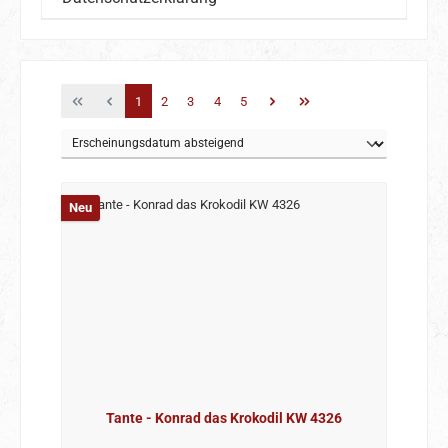
Seite
Seite
Seite
Seite
Seite
1
2
3
4
5
Neu
Tante - Konrad das Krokodil KW 4326