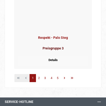
Respekt - Palo Steg
Preisgruppe 3
Details
Seite
Seite
Seite
Seite
Seite
1
2
3
4
5
SERVICE-HOTLINE