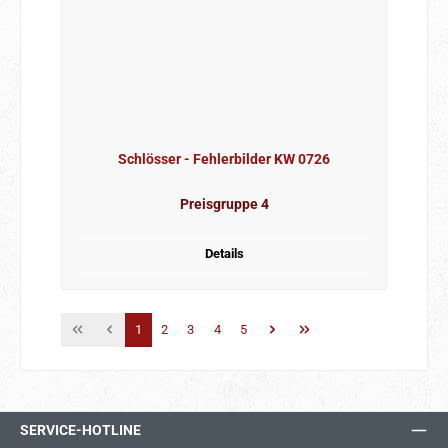
Schlösser - Fehlerbilder KW 0726
Preisgruppe 4
Details
Seite
Seite
Seite
Seite
Seite
1
2
3
4
5
SERVICE-HOTLINE