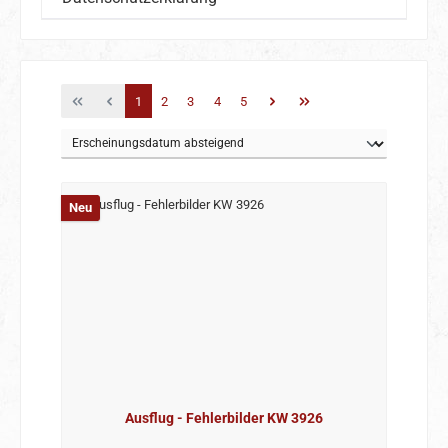
Seite
Seite
Seite
Seite
Seite
1
2
3
4
5
Neu
Ausflug - Fehlerbilder KW 3926