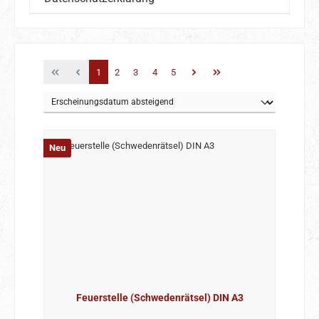
Seite
Seite
Seite
Seite
Seite
1
2
3
4
5
Neu
Feuerstelle (Schwedenrätsel) DIN A3